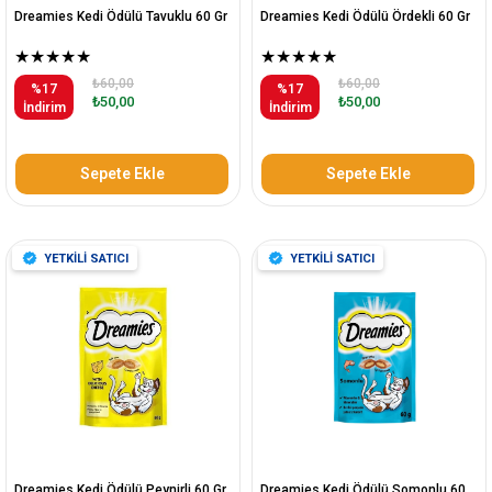
Dreamies Kedi Ödülü Tavuklu 60 Gr
Dreamies Kedi Ödülü Ördekli 60 Gr
★
★
★
★
★
★
★
★
★
★
₺60,00
₺60,00
%17
%17
₺50,00
₺50,00
İndirim
İndirim
Sepete Ekle
Sepete Ekle
YETKİLİ SATICI
YETKİLİ SATICI
Dreamies Kedi Ödülü Peynirli 60 Gr
Dreamies Kedi Ödülü Somonlu 60