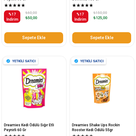
★
★
★
★
★
★
★
★
★
★
₺60,00
₺150,00
%17
%17
₺50,00
₺125,00
İndirim
İndirim
Sepete Ekle
Sepete Ekle
YETKİLİ SATICI
YETKİLİ SATICI
Dreamies Kedi Ödülü Sığır Etli
Dreamies Shake Ups Rockin
Peynirli 60 Gr
Rooster Kedi Ödülü 55gr