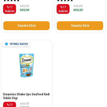
★
★
★
★
★
★
★
★
★
★
₺60,00
₺60,00
%17
%17
₺50,00
₺50,00
İndirim
İndirim
Sepete Ekle
Sepete Ekle
YETKİLİ SATICI
Dreamies Shake Ups Seafood Kedi
Ödülü 55gr
₺60,00
%17