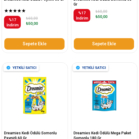
Gr
★
★
★
★
★
₺60,00
%17
₺50,00
₺60,00
İndirim
%17
₺50,00
İndirim
Sepete Ekle
Sepete Ekle
YETKİLİ SATICI
YETKİLİ SATICI
Dreamies Kedi Ödülü Somonlu
Dreamies Kedi Ödülü Mega Paket
Peynirli 60 Gr
Somonlu 180 Gr