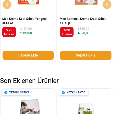
Meo Krema Kedi Ödülü Yengeçli
Meo Somonlu Krema Kredi Ödülü
4x15 Gr
4x15 gr
₺150,00
₺150,00
%20
%20
₺120,00
₺120,00
İndirim
İndirim
Sepete Ekle
Sepete Ekle
Son Eklenen Ürünler
YETKİLİ SATICI
YETKİLİ SATICI