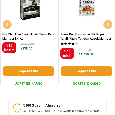
Pro Plan Live Clear Hindili Yavru Kedi
Snow Dog Plus Kuzu Etli Düşük
Maması 1,4 Kg
Tahıllı Yavru Yetişkin Köpek Maması
12 Kg
★
★
★
★
★
₺1.050,00
%36
₺675,00
İndirim
₺2.000,00
%13
₺1.750,00
İndirim
Sepete Ekle
Sepete Ekle
ÜCRETSIZ KARGO
ÜCRETSIZ KARGO
%100 Güvenli Alışveriş
256 Bit SSL & 3D Secure İle Alışverişiniz Güvence Altında