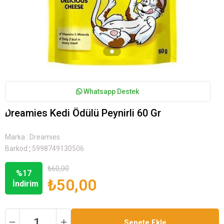
Whatsapp Destek
Dreamies Kedi Ödülü Peynirli 60 Gr
Marka
:
Dreamies
:
Barkod
5998749130506
₺60,00
%
17
₺50,00
İndirim