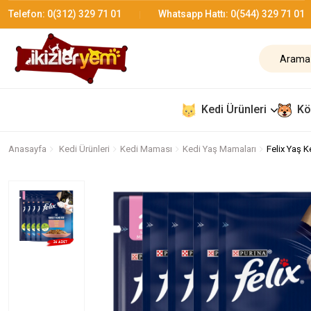
Telefon:
0(312) 329 71 01
Whatsapp Hattı:
0(544) 329 71 01
Kedi Ürünleri
Kö
Anasayfa
Kedi Ürünleri
Kedi Maması
Kedi Yaş Mamaları
Felix Yaş K