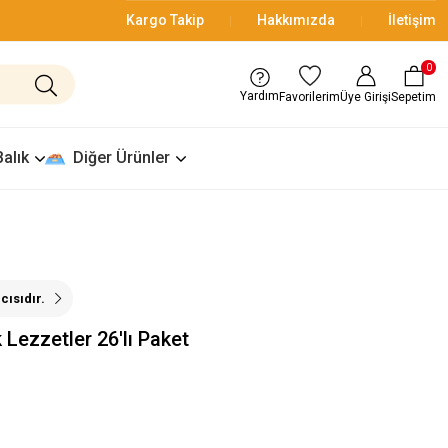
Kargo Takip
Hakkımızda
İletişim
0
Yardım
Üye Girişi
Sepetim
Favorilerim
Balık
Diğer Ürünler
ıcısıdır.
 Lezzetler 26'lı Paket