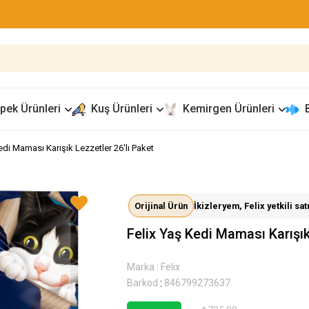
pek Ürünleri
Kuş Ürünleri
Kemirgen Ürünleri
edi Maması Karışık Lezzetler 26'lı Paket
Orijinal Ürün
İkizleryem, Felix yetkili sat
Felix Yaş Kedi Maması Karışık
Marka
:
Felix
:
Barkod
846799273637