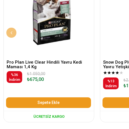
Pro Plan Live Clear Hindili Yavru Kedi
Snow Dog Plu
Maması 1,4 Kg
Yavru Yetiş
★
★
★
★
★
₺1.050,00
%36
₺675,00
İndirim
₺2
%13
₺1
İndirim
Sepete Ekle
ÜCRETSIZ KARGO