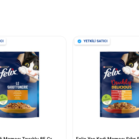
CI
YETKİLİ SATICI
di Maması Tavuklu 85 Gr
Felix Yaş Kedi Maması Sığır E