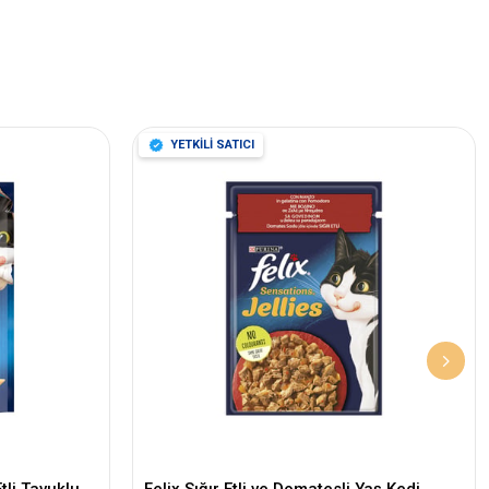
YETKİLİ SATICI
tli Tavuklu
Felix Sığır Etli ve Domatesli Yaş Kedi