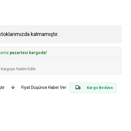
stoklarımızda kalmamıştır.
rseniz
pazartesi kargoda!
 Kargoya Teslim Edilir.
tır
Fiyat Düşünce Haber Ver
Kargo Bedava