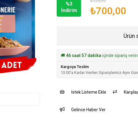
₺725,00
%
3
₺700,00
İndirim
Ürün 
🚚
46 saat 57 dakika
içinde sipariş veri
Kargoya Teslim
13:00'a Kadar Verilen Siparişleriniz Aynı Gün
İstek Listeme Ekle
Karşılaş
Gelince Haber Ver