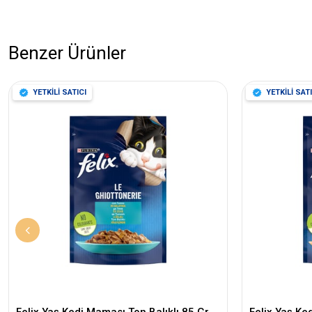
Benzer Ürünler
YETKİLİ SATICI
YETKİLİ SATI
Felix Yaş Kedi Maması Ton Balıklı 85 Gr
Felix Yaş Ke