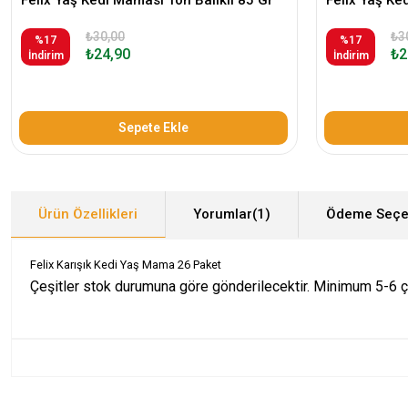
₺30,00
₺3
%17
%17
₺24,90
₺2
İndirim
İndirim
Sepete Ekle
Ürün Özellikleri
Yorumlar
(1)
Ödeme Seçe
Felix Karışık Kedi Yaş Mama 26 Paket
Çeşitler stok durumuna göre gönderilecektir. Minimum 5-6 ç