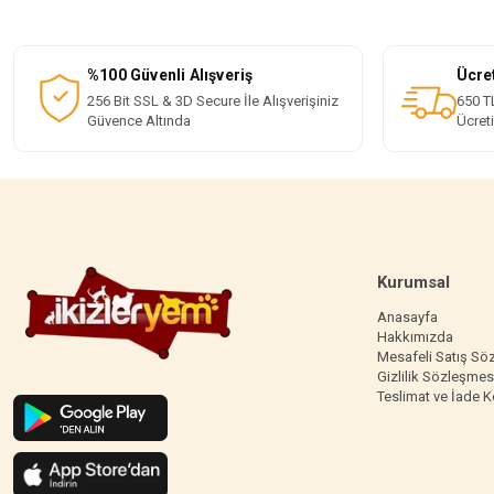
%100 Güvenli Alışveriş
Ücre
256 Bit SSL & 3D Secure İle Alışverişiniz
650 TL
Güvence Altında
Ücret
Kurumsal
Anasayfa
Hakkımızda
Mesafeli Satış Sö
Gizlilik Sözleşmes
Teslimat ve İade K