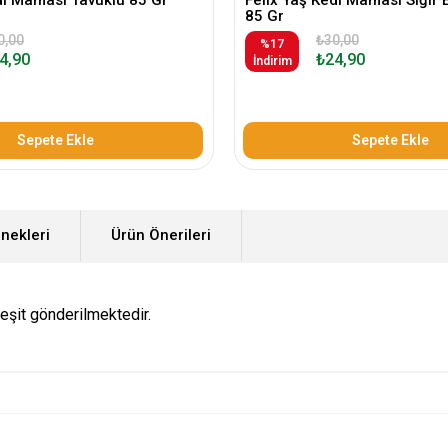
85 Gr
0,00
₺30,00
%17
4,90
₺24,90
İndirim
Sepete Ekle
Sepete Ekle
nekleri
Ürün Önerileri
eşit gönderilmektedir.