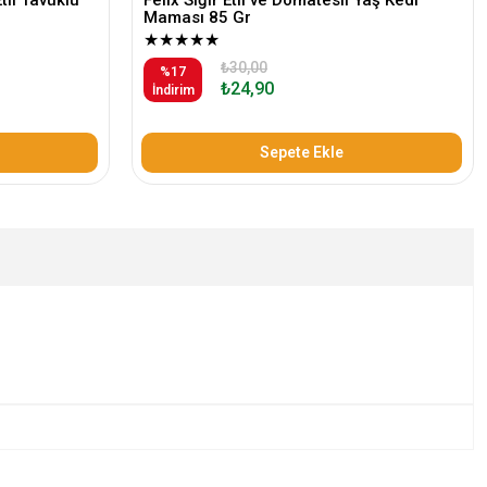
Maması 85 Gr
★
★
★
★
★
₺30,00
%17
₺24,90
İndirim
Sepete Ekle