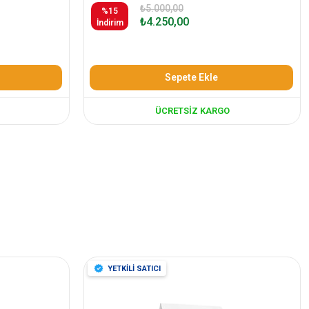
₺5.000,00
%15
₺4.250,00
İndirim
Sepete Ekle
ÜCRETSIZ KARGO
YETKİLİ SATICI