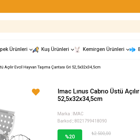
pek Ürünleri
Kuş Ürünleri
Kemirgen Ürünleri
tü Açılır Evcil Hayvan Taşıma Çantası Gri 52,5x32x34,5cm
Imac Lınus Cabrıo Üstü Açılı
52,5x32x34,5cm
Marka
:
IMAC
:
Barkod
8021799418090
₺2.500,00
%
20