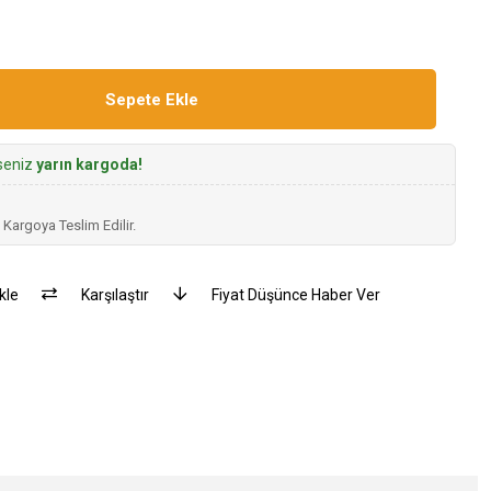
rseniz
yarın kargoda!
 Kargoya Teslim Edilir.
kle
Karşılaştır
Fiyat Düşünce Haber Ver