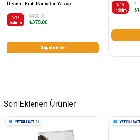
Desenli Kedi Radyatör Yatağı
₺1
%19
₺1
İndirim
₺450,00
%17
₺375,00
İndirim
Sepete Ekle
Son Eklenen Ürünler
YETKİLİ SATICI
YETKİLİ SATI