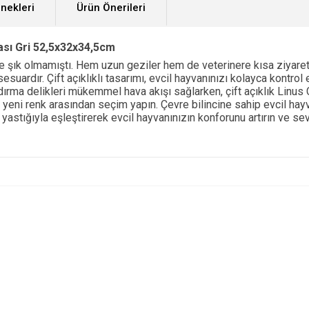
nekleri
Ürün Önerileri
ası Gri 52,5x32x34,5cm
ve şık olmamıştı. Hem uzun geziler hem de veterinere kısa ziyare
ksesuardır. Çift açıklıklı tasarımı, evcil hayvanınızı kolayca kon
ndırma delikleri mükemmel hava akışı sağlarken, çift açıklık Linus
ze yeni renk arasından seçim yapın. Çevre bilincine sahip evcil hay
yastığıyla eşleştirerek evcil hayvanınızın konforunu artırın ve sevg