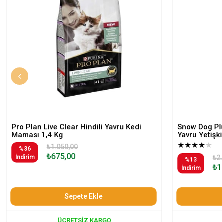
Pro Plan Live Clear Hindili Yavru Kedi
Snow Dog Plu
Maması 1,4 Kg
Yavru Yetiş
★
★
★
★
★
₺1.050,00
%36
₺675,00
İndirim
₺2
%13
₺1
İndirim
Sepete Ekle
ÜCRETSIZ KARGO