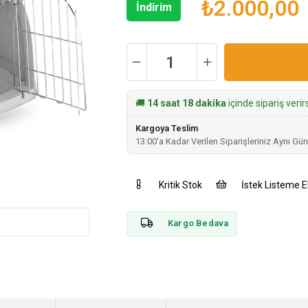
₺2.000,00
İndirim
🚚
14 saat 18 dakika
içinde sipariş veri
Kargoya Teslim
13:00'a Kadar Verilen Siparişleriniz Aynı Gün
Kritik Stok
İstek Listeme E
Kargo Bedava