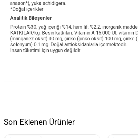
anason*), yuka schidigera.
*Doğal içerikler
Analitik Bileşenler
Protein %30, yağ içeriği %14, ham lif: %2,2, ınorganik madd
KATKILAR/kg: Besin katkıları: Vitamin A 15.000 UI, vitamin D3
(manganez oksit) 30 mg, çinko (çinko oksit) 100 mg, çinko (
selenyum) 0,1 mg. Doğal antioksidanlarla içermektedir.
Insan tüketimi için uygun değildir
Son Eklenen Ürünler