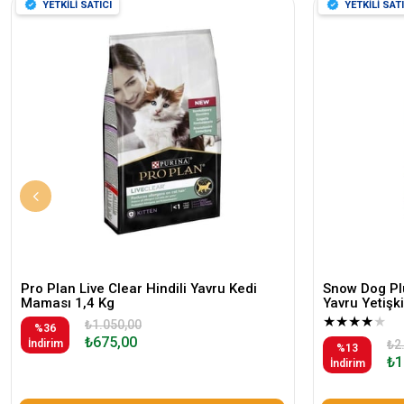
YETKİLİ SATICI
YETKİLİ SATI
Pro Plan Live Clear Hindili Yavru Kedi
Snow Dog Plu
Maması 1,4 Kg
Yavru Yetiş
★
★
★
★
★
₺1.050,00
%36
₺675,00
İndirim
₺2
%13
₺1
İndirim