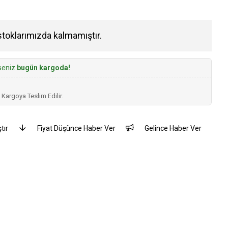
stoklarımızda kalmamıştır.
rseniz
bugün kargoda!
 Kargoya Teslim Edilir.
tır
Fiyat Düşünce Haber Ver
Gelince Haber Ver