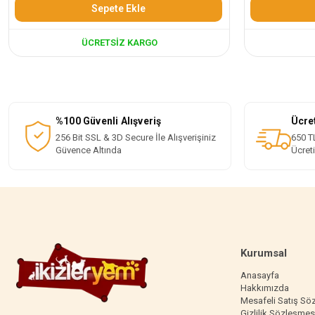
Sepete Ekle
ÜCRETSIZ KARGO
%100 Güvenli Alışveriş
Ücre
256 Bit SSL & 3D Secure İle Alışverişiniz
650 TL
Güvence Altında
Ücret
Kurumsal
Anasayfa
Hakkımızda
Mesafeli Satış Sö
Gizlilik Sözleşmes