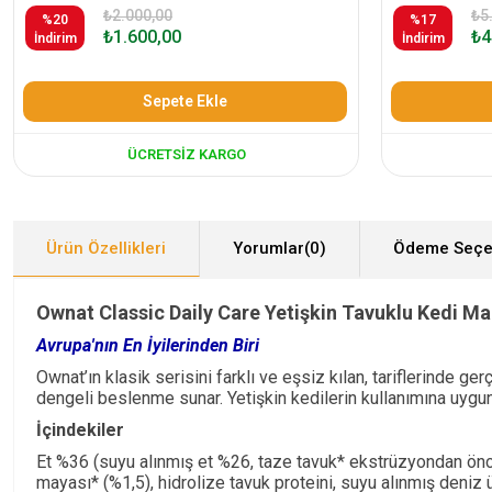
₺2.000,00
₺5
%20
%17
₺1.600,00
₺4
İndirim
İndirim
Sepete Ekle
ÜCRETSIZ KARGO
Ürün Özellikleri
Yorumlar
(0)
Ödeme Seçe
Ownat Classic Daily Care Yetişkin Tavuklu Kedi M
Avrupa'nın En İyilerinden Biri
Ownat’ın klasik serisini farklı ve eşsiz kılan, tariflerinde
dengeli beslenme sunar. Yetişkin kedilerin kullanımına uygun
İçindekiler
Et %36 (suyu alınmış et %26, taze tavuk* ekstrüzyondan önce 
mayası* (%1,5), hidrolize tavuk proteini, suyu alınmış deniz 