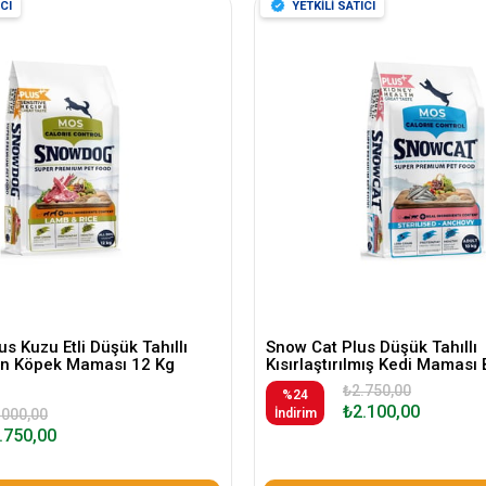
CI
YETKİLİ SATICI
s Kuzu Etli Düşük Tahıllı
Snow Cat Plus Düşük Tahıllı
kin Köpek Maması 12 Kg
Kısırlaştırılmış Kedi Maması 
₺2.750,00
%24
₺2.100,00
.000,00
İndirim
.750,00