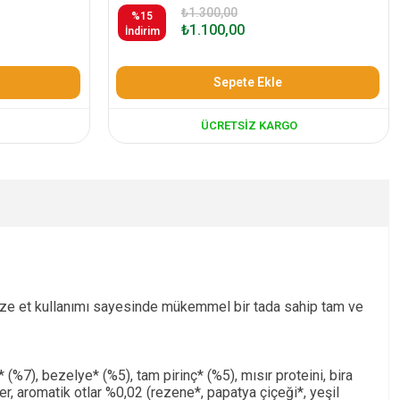
₺1.300,00
%15
₺1.100,00
İndirim
Sepete Ekle
ÜCRETSIZ KARGO
 taze et kullanımı sayesinde mükemmel bir tada sahip tam ve
%7), bezelye* (%5), tam pirinç* (%5), mısır proteini, bira
r, aromatik otlar %0,02 (rezene*, papatya çiçeği*, yeşil