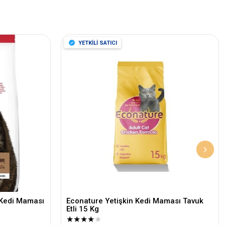
YETKİLİ SATICI
n Kedi Maması
Econature Yetişkin Kedi Maması Tavuk
Etli 15 Kg
★
★
★
★
★