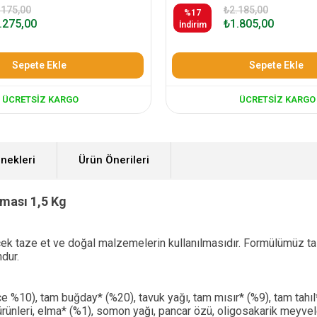
.175,00
₺2.185,00
%17
.275,00
₺1.805,00
İndirim
Sepete Ekle
Sepete Ekle
ÜCRETSIZ KARGO
ÜCRETSIZ KARGO
nekleri
Ürün Önerileri
aması 1,5 Kg
 gerçek taze et ve doğal malzemelerin kullanılmasıdır. Formülümüz
dur.
%10), tam buğday* (%20), tavuk yağı, tam mısır* (%9), tam tahıl* (
ürünleri, elma* (%1), somon yağı, pancar özü, oligosakarik meyvele