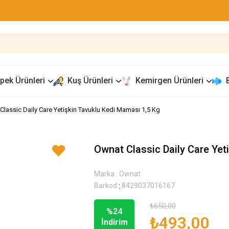
pek Ürünleri
Kuş Ürünleri
Kemirgen Ürünleri
Classic Daily Care Yetişkin Tavuklu Kedi Maması 1,5 Kg
Ownat Classic Daily Care Yet
Marka
:
Ownat
:
Barkod
8429037016167
₺650,00
%
24
₺493,00
İndirim