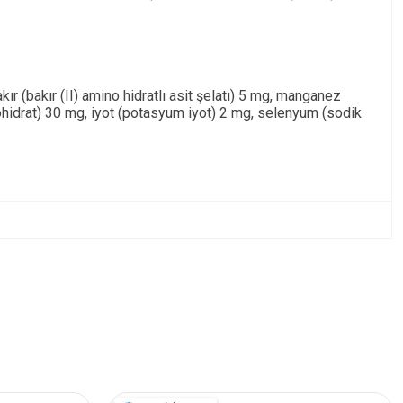
ır (bakır (II) amino hidratlı asit şelatı) 5 mg, manganez
ohidrat) 30 mg, iyot (potasyum iyot) 2 mg, selenyum (sodik