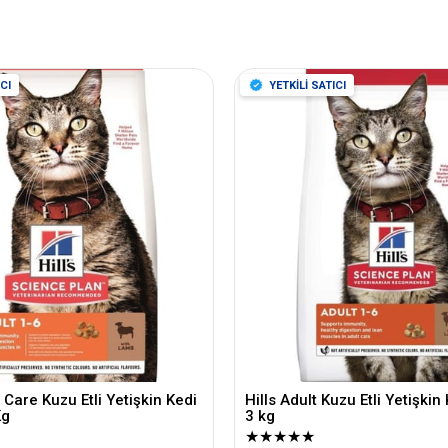
CI
YETKİLİ SATICI
 Care Kuzu Etli Yetişkin Kedi
Hills Adult Kuzu Etli Yetişki
Kg
3 kg
★
★
★
★
★