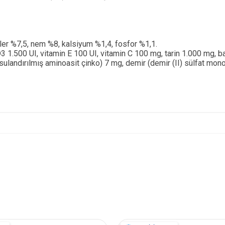
eler %7,5, nem %8, kalsiyum %1,4, fosfor %1,1.
 1.500 UI, vitamin E 100 UI, vitamin C 100 mg, tarin 1.000 mg, bak
sulandırılmış aminoasit çinko) 7 mg, demir (demir (II) sülfat mon