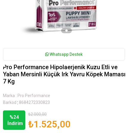
Whatsapp Destek
Pro Performance Hipolaerjenik Kuzu Etli ve
Yaban Mersinli Küçük Irk Yavru Köpek Maması
7 Kg
Marka
:
Pro Performance
:
Barkod
8684272330823
₺2.000,00
%
24
₺1.525,00
İndirim