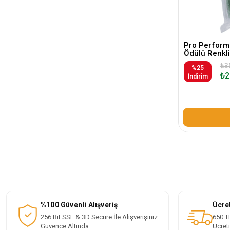
Pro Perform
Ödülü Renkli 
₺3
%25
₺2
İndirim
%100 Güvenli Alışveriş
Ücre
256 Bit SSL & 3D Secure İle Alışverişiniz
650 TL
Güvence Altında
Ücret