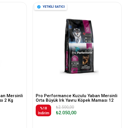
YETKİLİ SATICI
an Mersinli
Pro Performance Kuzulu Yaban Mersinli
ı 2 Kg
Orta Büyük Irk Yavru Köpek Maması 12
Kg
₺2.500,00
%18
₺2.050,00
İndirim