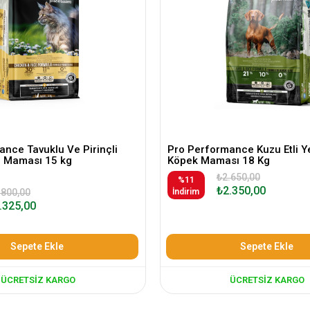
nce Tavuklu Ve Pirinçli
Pro Performance Kuzu Etli Ye
i Maması 15 kg
Köpek Maması 18 Kg
₺2.650,00
%11
₺2.350,00
.800,00
İndirim
.325,00
Sepete Ekle
Sepete Ekle
ÜCRETSIZ KARGO
ÜCRETSIZ KARGO