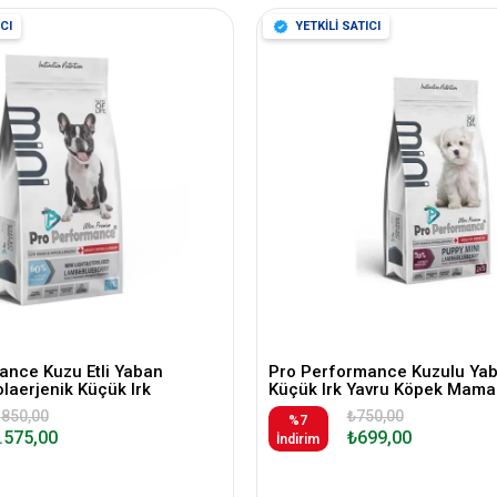
CI
YETKİLİ SATICI
ance Kuzu Etli Yaban
Pro Performance Kuzulu Yab
olaerjenik Küçük Irk
Küçük Irk Yavru Köpek Mamas
lmış Köpek Maması 7 Kg
.850,00
₺750,00
%7
.575,00
₺699,00
İndirim