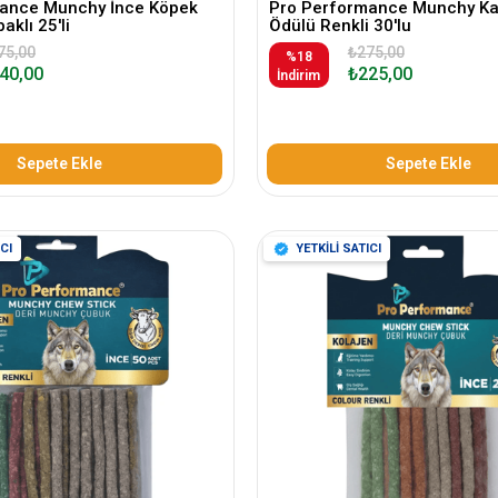
ance Munchy İnce Köpek
Pro Performance Munchy Ka
aklı 25'li
Ödülü Renkli 30'lu
75,00
₺275,00
%18
40,00
₺225,00
İndirim
Sepete Ekle
Sepete Ekle
CI
YETKİLİ SATICI