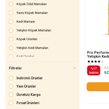
Köpek Ödül Mamaları
Yavru Köpek Mamaları
Kedi Maması
Yetişkin Köpek Mamaları
Köpek Ürünleri
Yetişkin Kedi Mamaları
Pro Performa
Yetişkin Ked
Kedi Ürünleri
★
★
★
★
★
Köpek Maması
₺2
Filtreler
%17
₺2
İndirim
İndirimli Ürünler
Yeni Ürünler
Ücretsiz Kargo
Fırsat Ürünleri