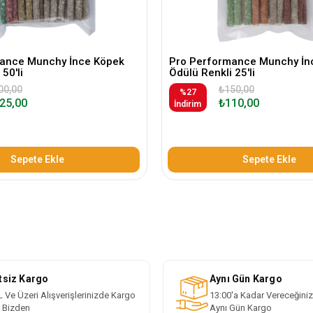
ance Munchy İnce Köpek
Pro Performance Munchy İn
50'li
Ödülü Renkli 25'li
00,00
₺150,00
%27
25,00
₺110,00
İndirim
Sepete Ekle
Sepete Ekle
tsiz Kargo
Aynı Gün Kargo
 Ve Üzeri Alışverişlerinizde Kargo
13:00'a Kadar Vereceğiniz
i Bizden
Aynı Gün Kargo