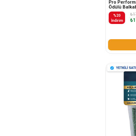
Pro Perform
Ödülü Balkab
₺1
%20
₺1
İndirim
YETKİLİ SATI