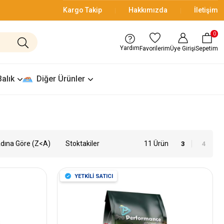
Kargo Takip
Hakkımızda
İletişim
0
Yardım
Üye Girişi
Sepetim
Favorilerim
Balık
Diğer Ürünler
dına Göre (Z<A)
Stoktakiler
11 Ürün
YETKİLİ SATICI