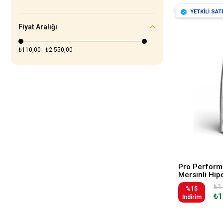
YETKİLİ SATI
Fiyat Aralığı
₺110,00 - ₺2.550,00
Pro Perform
Mersinli Hip
Kısırlaştırı
₺1
%15
₺1
İndirim