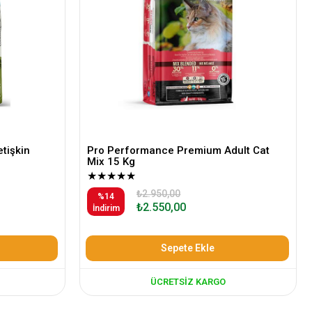
Pro Performance Premium Adult Cat
tişkin
Mix 15 Kg
★
★
★
★
★
₺2.950,00
%14
₺2.550,00
İndirim
Sepete Ekle
ÜCRETSIZ KARGO