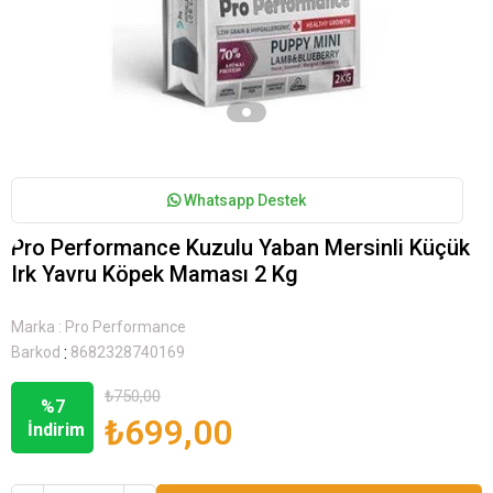
Whatsapp Destek
Pro Performance Kuzulu Yaban Mersinli Küçük
Irk Yavru Köpek Maması 2 Kg
Marka
:
Pro Performance
:
Barkod
8682328740169
₺750,00
%
7
₺699,00
İndirim