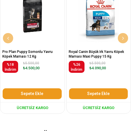
Pro Plan Puppy Somonlu Yavru
Royal Canin Büyük Irk Yavru Köpek
Köpek Maması 12 Kg
Maması Maxi Puppy 15 Kg
₺5.500,00
₺5.500,00
%18
%26
₺4.500,00
₺4.090,00
İndirim
İndirim
Sepete Ekle
Sepete Ekle
ÜCRETSIZ KARGO
ÜCRETSIZ KARGO