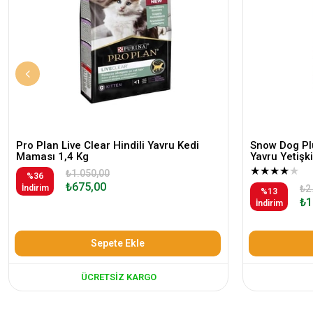
Pro Plan Live Clear Hindili Yavru Kedi
Snow Dog Plu
Maması 1,4 Kg
Yavru Yetiş
★
★
★
★
★
₺1.050,00
%36
₺675,00
İndirim
₺2
%13
₺1
İndirim
Sepete Ekle
ÜCRETSIZ KARGO