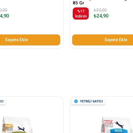
85 Gr
0,00
₺30,00
%17
4,90
₺24,90
İndirim
Sepete Ekle
Sepete Ekle
CI
YETKİLİ SATICI