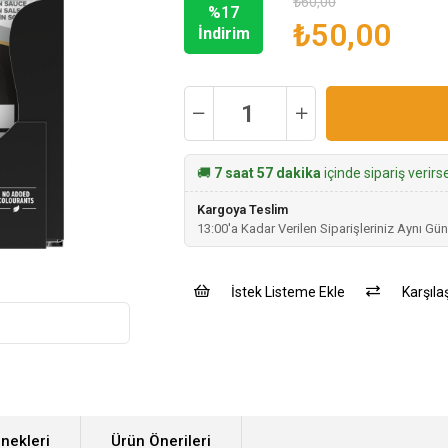
₺60,00
%
17
›
₺50,00
İndirim
🚚
7 saat 57 dakika
içinde sipariş verir
Kargoya Teslim
13:00'a Kadar Verilen Siparişleriniz Aynı Gün
İstek Listeme Ekle
Karşılaş
nekleri
Ürün Önerileri