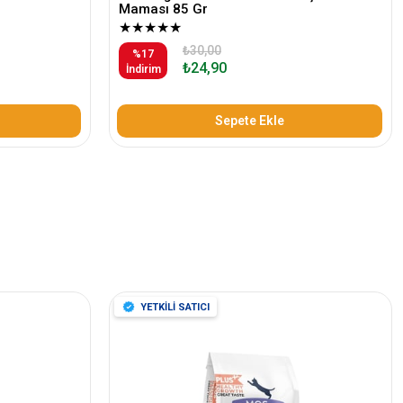
Maması 85 Gr
★
★
★
★
★
₺30,00
%17
₺24,90
İndirim
Sepete Ekle
YETKİLİ SATICI