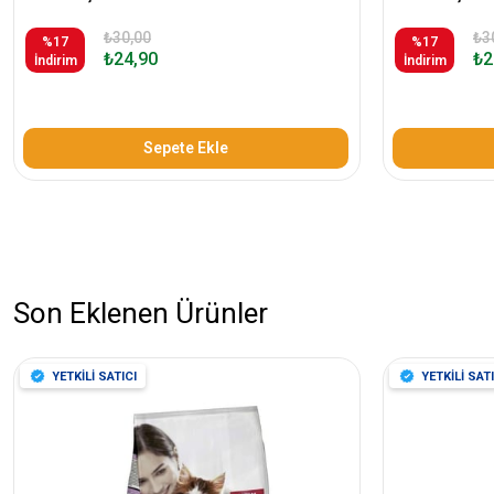
₺30,00
₺3
%17
%17
₺24,90
₺2
İndirim
İndirim
Sepete Ekle
Son Eklenen Ürünler
YETKİLİ SATICI
YETKİLİ SATI