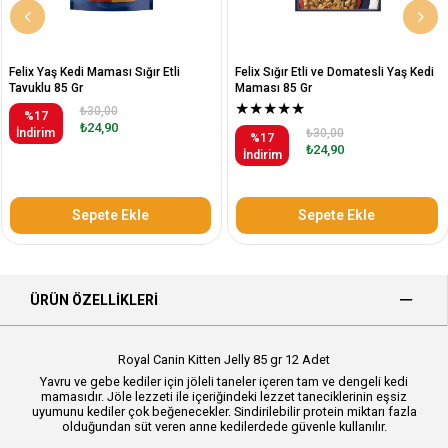
Felix Yaş Kedi Maması Sığır Etli
Felix Sığır Etli ve Domatesli Yaş Kedi
Tavuklu 85 Gr
Maması 85 Gr
★
★
★
★
★
₺30,00
%17
₺24,90
İndirim
₺30,00
%17
₺24,90
İndirim
Sepete Ekle
Sepete Ekle
ÜRÜN ÖZELLIKLERI
Royal Canin Kitten Jelly 85 gr 12 Adet
Yavru ve gebe kediler için jöleli taneler içeren tam ve dengeli kedi
mamasıdır. Jöle lezzeti ile içeriğindeki lezzet taneciklerinin eşsiz
uyumunu kediler çok beğenecekler. Sindirilebilir protein miktarı fazla
olduğundan süt veren anne kedilerdede güvenle kullanılır.