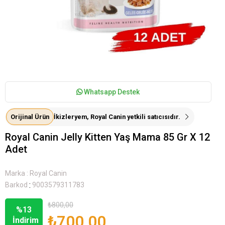
Whatsapp Destek
Orijinal Ürün
İkizleryem, Royal Canin yetkili satıcısıdır.
Royal Canin Jelly Kitten Yaş Mama 85 Gr X 12
Adet
Marka
:
Royal Canin
:
Barkod
9003579311783
₺800,00
%
13
₺700,00
İndirim