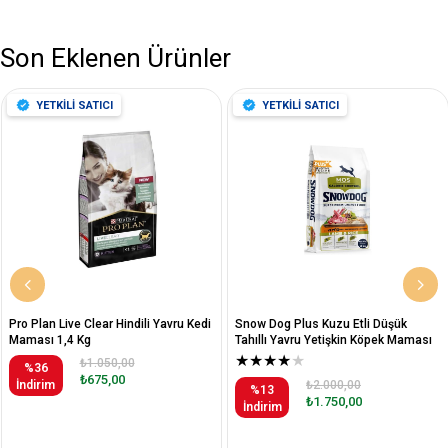
Son Eklenen Ürünler
YETKİLİ SATICI
YETKİLİ SATICI
Pro Plan Live Clear Hindili Yavru Kedi
Snow Dog Plus Kuzu Etli Düşük
Maması 1,4 Kg
Tahıllı Yavru Yetişkin Köpek Maması
12 Kg
★
★
★
★
★
₺1.050,00
%36
₺675,00
İndirim
₺2.000,00
%13
₺1.750,00
İndirim