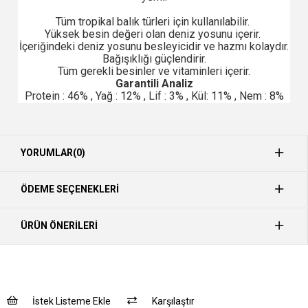
Tüm tropikal balık türleri için kullan
ı
labilir.
Yüksek besin değeri olan deniz yosunu içerir.
İçeriğindeki deniz yosunu besleyicidir ve hazmı kolaydır.
Bağışıklığı güçlendirir.
Tüm gerekli besinler ve vitaminleri içerir.
Garantili Analiz
Protein : 46% , Yağ : 12% , Lif : 3% , Kül: 11% , Nem : 8%
YORUMLAR
(0)
ÖDEME SEÇENEKLERI
ÜRÜN ÖNERILERI
İstek Listeme Ekle
Karşılaştır