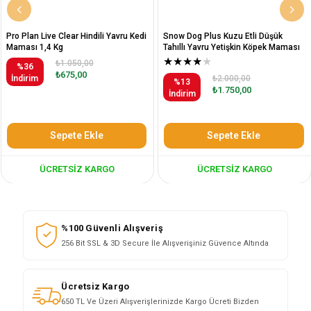
Pro Plan Live Clear Hindili Yavru Kedi
Snow Dog Plus Kuzu Etli Düşük
Maması 1,4 Kg
Tahıllı Yavru Yetişkin Köpek Maması
12 Kg
★
★
★
★
★
₺1.050,00
%36
₺675,00
İndirim
₺2.000,00
%13
₺1.750,00
İndirim
Sepete Ekle
Sepete Ekle
ÜCRETSIZ KARGO
ÜCRETSIZ KARGO
%100 Güvenli Alışveriş
256 Bit SSL & 3D Secure İle Alışverişiniz Güvence Altında
Ücretsiz Kargo
650 TL Ve Üzeri Alışverişlerinizde Kargo Ücreti Bizden