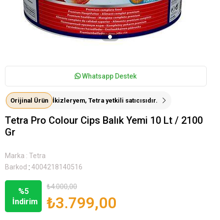
Whatsapp Destek
Orijinal Ürün
İkizleryem, Tetra yetkili satıcısıdır.
Tetra Pro Colour Cips Balık Yemi 10 Lt / 2100
Gr
Marka
:
Tetra
:
Barkod
4004218140516
₺4.000,00
%
5
₺3.799,00
İndirim