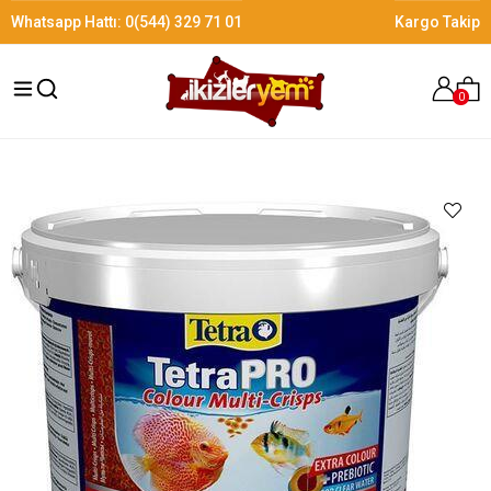
Whatsapp Hattı:
0(544) 329 71 01
Kargo Takip
0