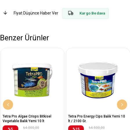
Fiyat Düşünce Haber Ver
Kargo Bedava
Benzer Ürünler
Tetra Pro Algae Crisps Bitkisel
Tetra Pro Energy Cips Balık Yemi 10
Vegetable Balık Yemi 10 lt
lt / 2100 Gr.
₺4.000,00
₺4.500,00
%5
%15